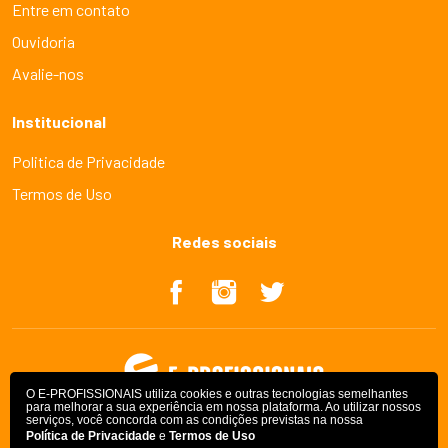
Entre em contato
Ouvidoria
Avalie-nos
Institucional
Politica de Privacidade
Termos de Uso
Redes sociais
O E-PROFISSIONAIS utiliza cookies e outras tecnologias semelhantes
para melhorar a sua experiência em nossa plataforma. Ao utilizar nossos
serviços, você concorda com as condições previstas na nossa
Política de Privacidade
e
Termos de Uso