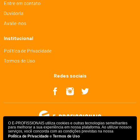
Entre em contato
Ouvidoria
Avalie-nos
Institucional
Politica de Privacidade
Termos de Uso
Redes sociais
O E-PROFISSIONAIS utiliza cookies e outras tecnologias semelhantes
para melhorar a sua experiência em nossa plataforma. Ao utilizar nossos
serviços, você concorda com as condições previstas na nossa
Política de Privacidade
e
Termos de Uso