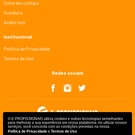
Entre em contato
Ouvidoria
Avalie-nos
Institucional
Politica de Privacidade
Termos de Uso
Redes sociais
O E-PROFISSIONAIS utiliza cookies e outras tecnologias semelhantes
para melhorar a sua experiência em nossa plataforma. Ao utilizar nossos
serviços, você concorda com as condições previstas na nossa
Política de Privacidade
e
Termos de Uso