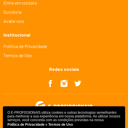
Entre em contato
Ouvidoria
Avalie-nos
Institucional
Politica de Privacidade
Termos de Uso
Redes sociais
O E-PROFISSIONAIS utiliza cookies e outras tecnologias semelhantes
para melhorar a sua experiência em nossa plataforma. Ao utilizar nossos
serviços, você concorda com as condições previstas na nossa
Política de Privacidade
e
Termos de Uso