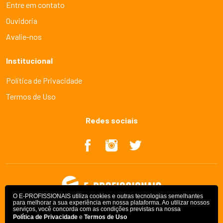
Entre em contato
Ouvidoria
Avalie-nos
Institucional
Politica de Privacidade
Termos de Uso
Redes sociais
O E-PROFISSIONAIS utiliza cookies e outras tecnologias semelhantes
para melhorar a sua experiência em nossa plataforma. Ao utilizar nossos
serviços, você concorda com as condições previstas na nossa
Política de Privacidade
e
Termos de Uso