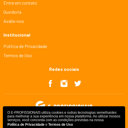
Entre em contato
Ouvidoria
Avalie-nos
Institucional
Politica de Privacidade
Termos de Uso
Redes sociais
O E-PROFISSIONAIS utiliza cookies e outras tecnologias semelhantes
para melhorar a sua experiência em nossa plataforma. Ao utilizar nossos
serviços, você concorda com as condições previstas na nossa
Política de Privacidade
e
Termos de Uso