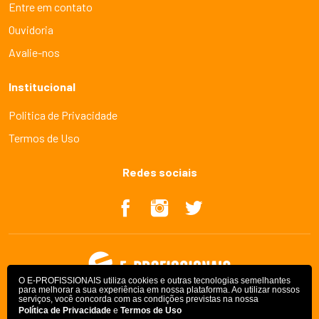
Entre em contato
Ouvidoria
Avalie-nos
Institucional
Politica de Privacidade
Termos de Uso
Redes sociais
O E-PROFISSIONAIS utiliza cookies e outras tecnologias semelhantes
para melhorar a sua experiência em nossa plataforma. Ao utilizar nossos
serviços, você concorda com as condições previstas na nossa
Política de Privacidade
e
Termos de Uso