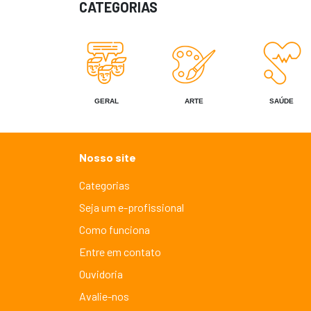
CATEGORIAS
GERAL
ARTE
SAÚDE
Nosso site
Categorias
Seja um e-profissional
Como funciona
Entre em contato
Ouvidoria
Avalie-nos