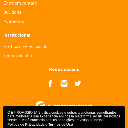
Entre em contato
Ouvidoria
Avalie-nos
Institucional
Politica de Privacidade
Termos de Uso
Redes sociais
O E-PROFISSIONAIS utiliza cookies e outras tecnologias semelhantes
para melhorar a sua experiência em nossa plataforma. Ao utilizar nossos
serviços, você concorda com as condições previstas na nossa
Política de Privacidade
e
Termos de Uso