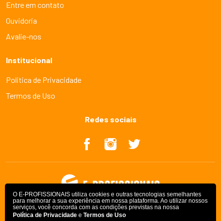
Entre em contato
Ouvidoria
Avalie-nos
Institucional
Politica de Privacidade
Termos de Uso
Redes sociais
O E-PROFISSIONAIS utiliza cookies e outras tecnologias semelhantes
para melhorar a sua experiência em nossa plataforma. Ao utilizar nossos
serviços, você concorda com as condições previstas na nossa
Política de Privacidade
e
Termos de Uso