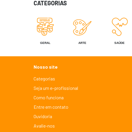
CATEGORIAS
GERAL
ARTE
SAÚDE
Nosso site
Categorias
Seja um e-profissional
Como funciona
Entre em contato
Ouvidoria
Avalie-nos