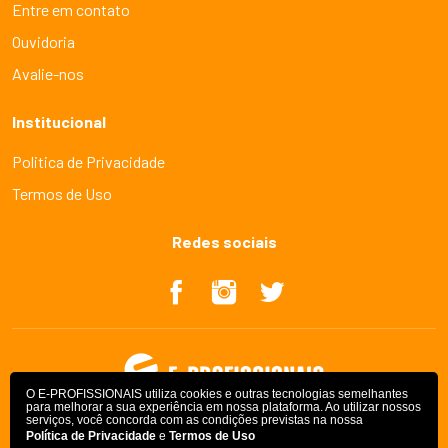
Entre em contato
Ouvidoria
Avalie-nos
Institucional
Politica de Privacidade
Termos de Uso
Redes sociais
O E-PROFISSIONAIS utiliza cookies e outras tecnologias semelhantes
para melhorar a sua experiência em nossa plataforma. Ao utilizar nossos
serviços, você concorda com as condições previstas na nossa
Política de Privacidade
e
Termos de Uso