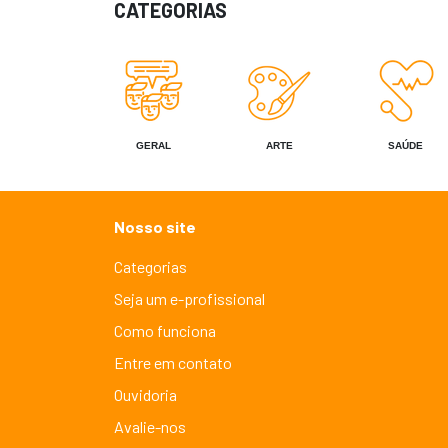
CATEGORIAS
GERAL
ARTE
SAÚDE
Nosso site
Categorias
Seja um e-profissional
Como funciona
Entre em contato
Ouvidoria
Avalie-nos