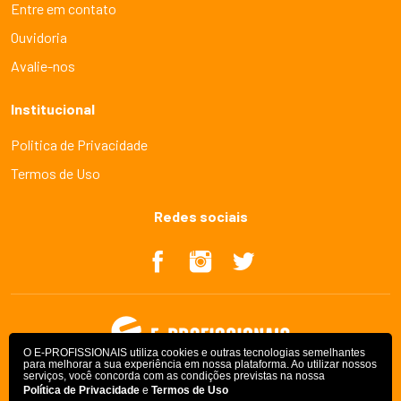
Entre em contato
Ouvidoria
Avalie-nos
Institucional
Politica de Privacidade
Termos de Uso
Redes sociais
O E-PROFISSIONAIS utiliza cookies e outras tecnologias semelhantes
para melhorar a sua experiência em nossa plataforma. Ao utilizar nossos
serviços, você concorda com as condições previstas na nossa
Política de Privacidade
e
Termos de Uso