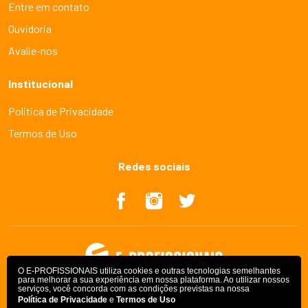
Entre em contato
Ouvidoria
Avalie-nos
Institucional
Politica de Privacidade
Termos de Uso
Redes sociais
O E-PROFISSIONAIS utiliza cookies e outras tecnologias semelhantes
para melhorar a sua experiência em nossa plataforma. Ao utilizar nossos
serviços, você concorda com as condições previstas na nossa
Política de Privacidade
e
Termos de Uso