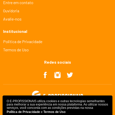
Entre em contato
Ouvidoria
Avalie-nos
Institucional
Politica de Privacidade
Termos de Uso
Redes sociais
O E-PROFISSIONAIS utiliza cookies e outras tecnologias semelhantes
para melhorar a sua experiência em nossa plataforma. Ao utilizar nossos
serviços, você concorda com as condições previstas na nossa
Política de Privacidade
e
Termos de Uso