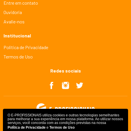
Entre em contato
Ouvidoria
Avalie-nos
Institucional
Politica de Privacidade
Termos de Uso
Redes sociais
O E-PROFISSIONAIS utiliza cookies e outras tecnologias semelhantes
para melhorar a sua experiência em nossa plataforma. Ao utilizar nossos
serviços, você concorda com as condições previstas na nossa
Política de Privacidade
e
Termos de Uso