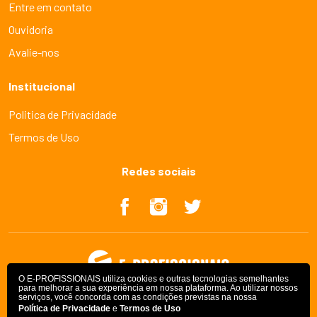
Entre em contato
Ouvidoria
Avalie-nos
Institucional
Politica de Privacidade
Termos de Uso
Redes sociais
O E-PROFISSIONAIS utiliza cookies e outras tecnologias semelhantes
para melhorar a sua experiência em nossa plataforma. Ao utilizar nossos
serviços, você concorda com as condições previstas na nossa
Política de Privacidade
e
Termos de Uso