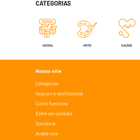
CATEGORIAS
GERAL
ARTE
SAÚDE
Nosso site
Categorias
Seja um e-profissional
Como funciona
Entre em contato
Ouvidoria
Avalie-nos