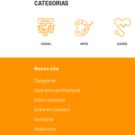
CATEGORIAS
GERAL
ARTE
SAÚDE
Nosso site
Categorias
Seja um e-profissional
Como funciona
Entre em contato
Ouvidoria
Avalie-nos