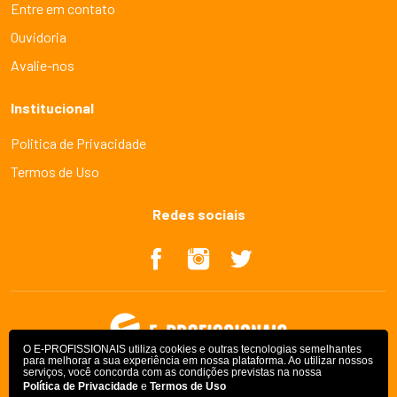
Entre em contato
Ouvidoria
Avalie-nos
Institucional
Politica de Privacidade
Termos de Uso
Redes sociais
O E-PROFISSIONAIS utiliza cookies e outras tecnologias semelhantes
para melhorar a sua experiência em nossa plataforma. Ao utilizar nossos
serviços, você concorda com as condições previstas na nossa
Política de Privacidade
e
Termos de Uso